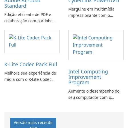
Adobe Acrobat
CyberLink PowerDVD
Standard
Mergulhe em multimídia
Edição eficiente de PDF e
impressionante com o
colaboração com o Adobe
CyberLink PowerDVD
Acrobat Standard.
K-Lite Codec Pack Full
Intel Computing
Melhore sua experiência de
Improvement
mídia com o K-Lite Codec
Program
Pack Full!
Aumente o desempenho do
seu computador com o
programa de aprimoramento
da computação Intel
Versão mais recente