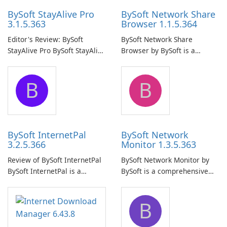
BySoft StayAlive Pro
BySoft Network Share
3.1.5.363
Browser 1.1.5.364
Editor's Review: BySoft
BySoft Network Share
StayAlive Pro BySoft StayAlive
Browser by BySoft is a
Pro is a reliable software
comprehensive software
application designed to
application that allows users
B
B
ensure the continuous and
to easily browse and manage
uninterrupted operation of
shared folders on their
your computer system.
network.
BySoft InternetPal
BySoft Network
3.2.5.366
Monitor 1.3.5.363
Review of BySoft InternetPal
BySoft Network Monitor by
BySoft InternetPal is a
BySoft is a comprehensive
comprehensive software
network monitoring software
application designed to
designed to help businesses
B
monitor your internet
effectively manage their
connection and provide real-
network infrastructure.
time insights into its