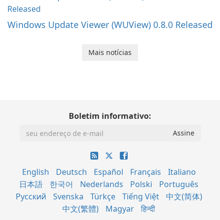
Windows Update Viewer (WUView) 0.8.0 Released
Mais notícias
Boletim informativo:
English
Deutsch
Español
Français
Italiano
日本語
한국어
Nederlands
Polski
Português
Русский
Svenska
Türkçe
Tiếng Việt
中文(简体)
中文(繁體)
Magyar
हिन्दी