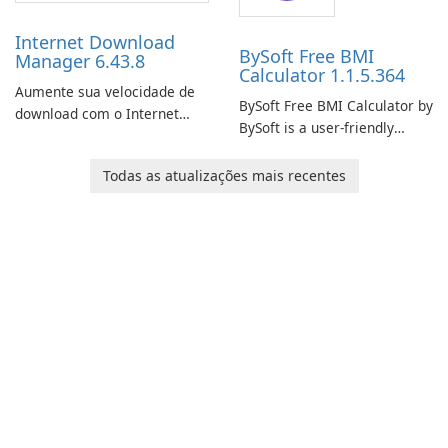
performance.
Internet Download
BySoft Free BMI
Manager 6.43.8
Calculator 1.1.5.364
Aumente sua velocidade de
BySoft Free BMI Calculator by
download com o Internet
BySoft is a user-friendly
Download Manager!
software application
designed to help you
Todas as atualizações mais recentes
calculate your Body Mass
Index quickly and accurately.