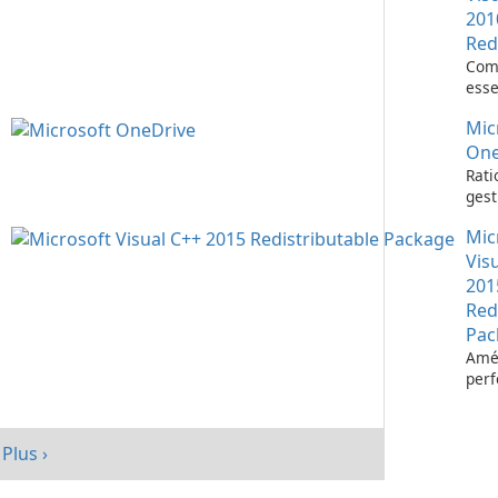
201
Red
Com
esse
l’ex
Mic
d’ap
Visu
One
Rati
gest
fich
Mic
Micr
One
Vis
201
Red
Pac
Amél
per
votr
avec
redi
Plus ›
Micr
C++ 