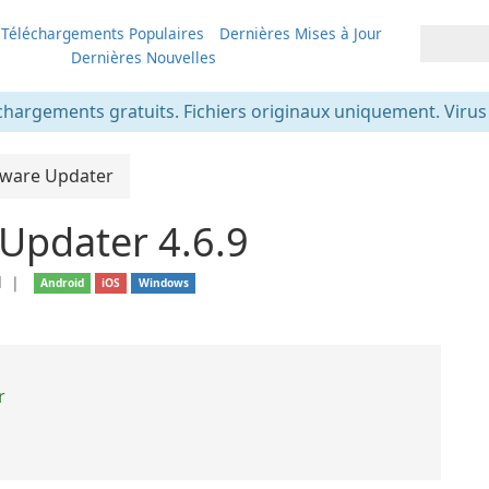
Téléchargements Populaires
Dernières Mises à Jour
Dernières Nouvelles
chargements gratuits. Fichiers originaux uniquement. Virus v
tware Updater
Updater 4.6.9
l
❘
Android
iOS
Windows
r