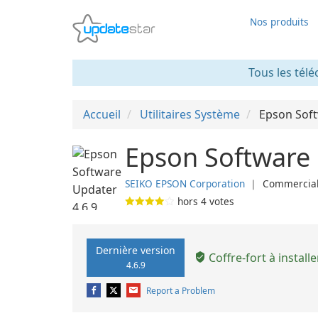
Nos produits
Tous les télé
Accueil
Utilitaires Système
Epson Sof
Epson Software 
SEIKO EPSON Corporation
❘
Commercia
hors
4
votes
Dernière version
Coffre-fort à installe
4.6.9
Report a Problem